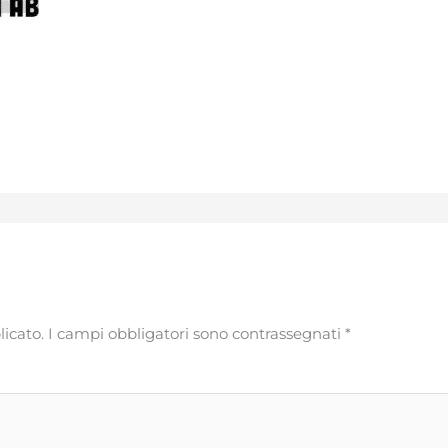
licato.
I campi obbligatori sono contrassegnati
*