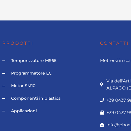
PRODOTTI
CONTATTI
Mettersi in co
Temporizzatore MS65
Programmatore EC
Via dell'Art
Motor SM10
ALPAGO (B
Componenti in plastica
+39 0437 
Applicazioni
+39 0437 9
info@phoen