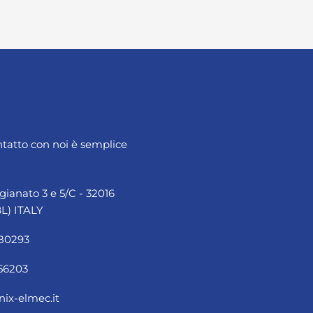
ntatto con noi è semplice
igianato 3 e 5/C - 32016
L) ITALY
980293
56203
ix-elmec.it