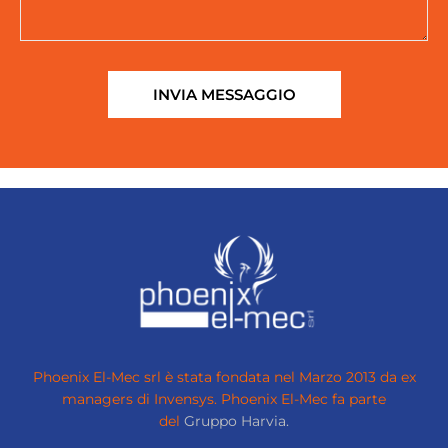
INVIA MESSAGGIO
Phoenix El-Mec srl è stata fondata nel Marzo 2013 da ex
managers di Invensys.
Phoenix El-Mec fa parte
del
Gruppo Harvia.