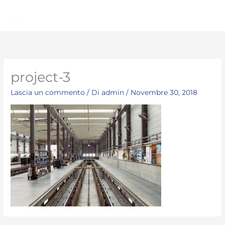
Vai
Men
al
princ
contenuto
project-3
Lascia un commento
/ Di
admin
/
Novembre 30, 2018