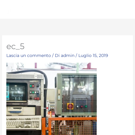
Vai
Men
al
princ
contenuto
ec_5
Lascia un commento
/ Di
admin
/
Luglio 15, 2019