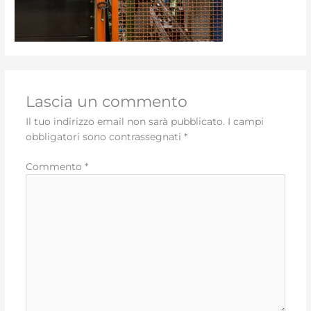
Lascia un commento
Il tuo indirizzo email non sarà pubblicato.
I campi
obbligatori sono contrassegnati
*
Commento
*