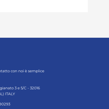
ntatto con noi è semplice
igianato 3 e 5/C - 32016
L) ITALY
980293