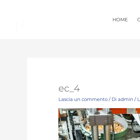
Vai
al
contenuto
HOME
ec_4
Lascia un commento
/ Di
admin
/
L