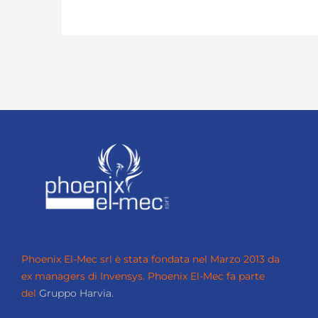
Phoenix El-Mec srl è stata fondata nel Marzo 2013 da
ex managers di Invensys.
Phoenix El-Mec fa parte
del
Gruppo Harvia.