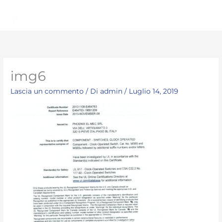
Vai
Men
al
princ
contenuto
img6
Lascia un commento
/ Di
admin
/
Luglio 14, 2019